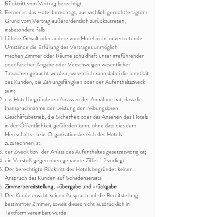
Rücktritt vom Vertrag berechtigt.
Ferner ist das Hotel berechtigt, aus sachlich gerechtfertigtem
Grund vom Vertrag außerordentlich zurückzutreten,
insbesondere falls
höhere Gewalt oder andere vom Hotel nicht zu vertretende
Umstände die Erfüllung des Vertrages unmöglich
machen;
Zimmer oder Räume schuldhaft unter irreführender
oder falscher Angabe oder Verschweigen wesentlicher
Tatsachen gebucht werden; wesentlich kann dabei die Identität
des Kunden, die Zahlungsfähigkeit oder der Aufenthaltszweck
sein;
das Hotel begründeten Anlass zu der Annahme hat, dass die
Inanspruchnahme der Leistung den reibungslosen
Geschäftsbetrieb, die Sicherheit oder das Ansehen des Hotels
in der Öffentlichkeit gefährden kann, ohne dass dies dem
Herrschafts- bzw. Organisationsbereich des Hotels
zuzurechnen ist;
der Zweck bzw. der Anlass des Aufenthaltes gesetzeswidrig ist;
ein Verstoß gegen oben genannte Ziffer 1.2 vorliegt.
Der berechtigte Rücktritt des Hotels begründet keinen
Anspruch des Kunden auf Schadensersatz.
Zimmerbereitstellung, -übergabe und -rückgabe
Der Kunde erwirbt keinen Anspruch auf die Bereitstellung
bestimmter Zimmer, soweit dieses nicht ausdrücklich in
Textform vereinbart wurde.