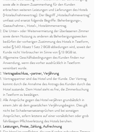
sowie alle in diesem Zusammenhang für den Kunden
erbrachten weiteren Leistungen und Lieferungen des Hotels
(Hotelaufnahmevertrag). Der Begriff „Hotelaufnahmevertrag“
umfasst und ersetzt folgende Begriffe: Beherbergungs-,
Gastaufnahme-, Hotel-, Hotelzimmervertrag.
Die Unter- oder Weitervermietung der überlassenen Zimmer
sowie deren Nutzung zu anderen als Beherbergungszwecken
bedürfen der vorherigen Zustimmung des Hotels in Textform,
wobei § 540 Absatz 1 Satz 2 BGB abbedungen wird, soweit der
Kunde nicht Verbraucher im Sinne von § 13 BGB ist.
Allgemeine Geschäftsbedingungen des Kunden finden nur
Anwendung, wenn dies vorher ausdrücklich in Textform
vereinbart wurde.
Vertragsabschluss, -partner, Verjährung
Vertragspartner sind das Hotel und der Kunde. Der Vertrag
kommt durch die Annahme des Antrags des Kunden durch das
Hotel zustande. Dem Hotel steht es frei, die Zimmerbuchung
in Textform zu bestätigen.
Alle Ansprüche gegen das Hotel verjähren grundsätzlich in
einem Jahr ab dem gesetzlichen Verjährungsbeginn. Dies gilt
nicht bei Schadensersatzansprüchen und bei sonstigen
Ansprüchen, sofern letztere auf einer vorsätzlichen oder grob
fahrlässigen Pflichtverletzung des Hotels beruhen.
Leistungen, Preise, Zahlung, Aufrechnung
Das Hotel ist verpflichtet, die vom Kunden gebuchten Zimmer