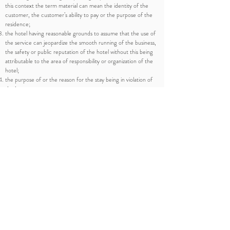
this context the term material can mean the identity of the
customer, the customer’s ability to pay or the purpose of the
residence;
the hotel having reasonable grounds to assume that the use of
the service can jeopardize the smooth running of the business,
the safety or public reputation of the hotel without this being
attributable to the area of responsibility or organization of the
hotel;
the purpose of or the reason for the stay being in violation of
the law;
a breach of subsection
Revocation by the hotel that is justified does not give the
customer the right to claim damages.
Making the room available, handover and retur
n
The customer does not acquire a right to the provision of
specific rooms unless this has been explicitly agreed in text
form.
The reserved rooms shall be available for use by the customer
with effect from 15:00 hours on the agreed date of arrival.
The customer has no right to earlier availability.
The rooms shall be vacated and available for use by the hotel by
12:00 noon at the latest on the agreed departure date. After
this time, as the room was vacated late, the hotel has the right
to charge for the room use exceeding that which was
contractually agreed in an amount of 50% of the full