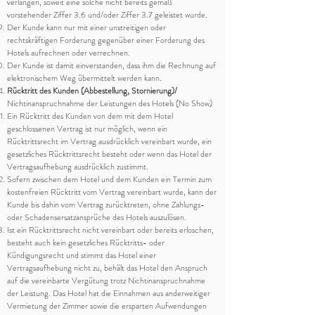
verlangen, soweit eine solche nicht bereits gemäß
vorstehender Ziffer 3.6 und/oder Ziffer 3.7 geleistet wurde.
Der Kunde kann nur mit einer unstreitigen oder
rechtskräftigen Forderung gegenüber einer Forderung des
Hotels aufrechnen oder verrechnen.
Der Kunde ist damit einverstanden, dass ihm die Rechnung auf
elektronischem Weg übermittelt werden kann.
Rücktritt des Kunden (Abbestellung, Stornierung)/
Nichtinanspruchnahme der Leistungen des Hotels (No Show)
Ein Rücktritt des Kunden von dem mit dem Hotel
geschlossenen Vertrag ist nur möglich, wenn ein
Rücktrittsrecht im Vertrag ausdrücklich vereinbart wurde, ein
gesetzliches Rücktrittsrecht besteht oder wenn das Hotel der
Vertragsaufhebung ausdrücklich zustimmt.
Sofern zwischen dem Hotel und dem Kunden ein Termin zum
kostenfreien Rücktritt vom Vertrag vereinbart wurde, kann der
Kunde bis dahin vom Vertrag zurücktreten, ohne Zahlungs-
oder Schadensersatzansprüche des Hotels auszulösen.
Ist ein Rücktrittsrecht nicht vereinbart oder bereits erloschen,
besteht auch kein gesetzliches Rücktritts- oder
Kündigungsrecht und stimmt das Hotel einer
Vertragsaufhebung nicht zu, behält das Hotel den Anspruch
auf die vereinbarte Vergütung trotz Nichtinanspruchnahme
der Leistung. Das Hotel hat die Einnahmen aus anderweitiger
Vermietung der Zimmer sowie die ersparten Aufwendungen