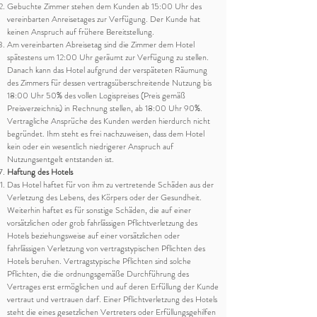
Gebuchte Zimmer stehen dem Kunden ab 15:00 Uhr des
vereinbarten Anreisetages zur Verfügung. Der Kunde hat
keinen Anspruch auf frühere Bereitstellung.
Am vereinbarten Abreisetag sind die Zimmer dem Hotel
spätestens um 12:00 Uhr geräumt zur Verfügung zu stellen.
Danach kann das Hotel aufgrund der verspäteten Räumung
des Zimmers für dessen vertragsüberschreitende Nutzung bis
18:00 Uhr 50% des vollen Logispreises (Preis gemäß
Preisverzeichnis) in Rechnung stellen, ab 18:00 Uhr 90%.
Vertragliche Ansprüche des Kunden werden hierdurch nicht
begründet. Ihm steht es frei nachzuweisen, dass dem Hotel
kein oder ein wesentlich niedrigerer Anspruch auf
Nutzungsentgelt entstanden ist.
Haftung des Hotels
Das Hotel haftet für von ihm zu vertretende Schäden aus der
Verletzung des Lebens, des Körpers oder der Gesundheit.
Weiterhin haftet es für sonstige Schäden, die auf einer
vorsätzlichen oder grob fahrlässigen Pflichtverletzung des
Hotels beziehungsweise auf einer vorsätzlichen oder
fahrlässigen Verletzung von vertragstypischen Pflichten des
Hotels beruhen. Vertragstypische Pflichten sind solche
Pflichten, die die ordnungsgemäße Durchführung des
Vertrages erst ermöglichen und auf deren Erfüllung der Kunde
vertraut und vertrauen darf. Einer Pflichtverletzung des Hotels
steht die eines gesetzlichen Vertreters oder Erfüllungsgehilfen