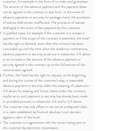
customer, for example in the form of a credit card guarantee.
The amount of the advance payment and the payment dates
can be agreed in the contract in text form. In the event of
advance payments or security for package travel, the provisions
of statute shall remain unaffected. The provisions of statute
shall apply in the event of late payment by the customer.
In justified cases, for example if the customer is in arrears in
payment or if the scope of the contract is extended, the hotel
has the right to demand, even after the contract has been
concluded up until the time when the residence commences,
advance payment or security as set out in subsection 3.6 above
or an increase in the amount of the advance payment or
security agreed in the contract up to the full amount of the
remuneration agreed.
Further, the hotel has the right to request, at the beginning
and during the course of the customer’s stay, a reasonable
advance payment or security within the meaning of subsection
3.6 above for existing and future claims under the contract,
insofar as no such payment or security has already been made
or provided pursuant to subsection 3.6 and/or 3.7 above.
The customer may only offset or net out an undisputed claim
or a claim established by final and absolute court decision
against a claim of the hotel.
The customer is in agreement with the invoice being sent to
the customer by electronic transmission.