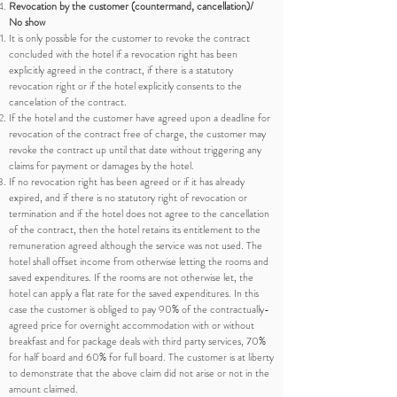
Revocation by the customer (countermand, cancellation)/
No show
It is only possible for the customer to revoke the contract
concluded with the hotel if a revocation right has been
explicitly agreed in the contract, if there is a statutory
revocation right or if the hotel explicitly consents to the
cancelation of the contract.
If the hotel and the customer have agreed upon a deadline for
revocation of the contract free of charge, the customer may
revoke the contract up until that date without triggering any
claims for payment or damages by the hotel.
If no revocation right has been agreed or if it has already
expired, and if there is no statutory right of revocation or
termination and if the hotel does not agree to the cancellation
of the contract, then the hotel retains its entitlement to the
remuneration agreed although the service was not used. The
hotel shall offset income from otherwise letting the rooms and
saved expenditures. If the rooms are not otherwise let, the
hotel can apply a flat rate for the saved expenditures. In this
case the customer is obliged to pay 90% of the contractually-
agreed price for overnight accommodation with or without
breakfast and for package deals with third party services, 70%
for half board and 60% for full board. The customer is at liberty
to demonstrate that the above claim did not arise or not in the
amount claimed.