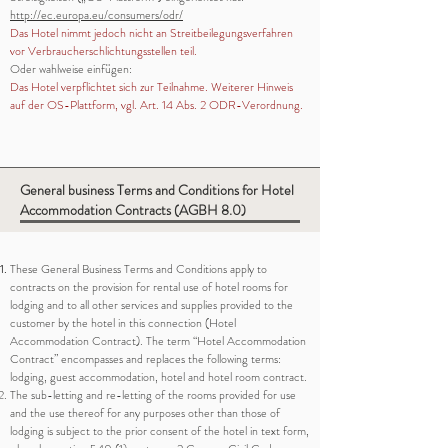
http://ec.europa.eu/consumers/odr/
Das Hotel nimmt jedoch nicht an Streitbeilegungsverfahren
vor Verbraucherschlichtungsstellen teil.
Oder wahlweise einfügen:
Das Hotel verpflichtet sich zur Teilnahme. Weiterer Hinweis
auf der OS-Plattform, vgl. Art. 14 Abs. 2 ODR-Verordnung.
General business Terms and Conditions for Hotel
Accommodation Contracts (AGBH 8.0)
These General Business Terms and Conditions apply to
contracts on the provision for rental use of hotel rooms for
lodging and to all other services and supplies provided to the
customer by the hotel in this connection (Hotel
Accommodation Contract). The term “Hotel Accommodation
Contract” encompasses and replaces the following terms:
lodging, guest accommodation, hotel and hotel room contract.
The sub-letting and re-letting of the rooms provided for use
and the use thereof for any purposes other than those of
lodging is subject to the prior consent of the hotel in text form,