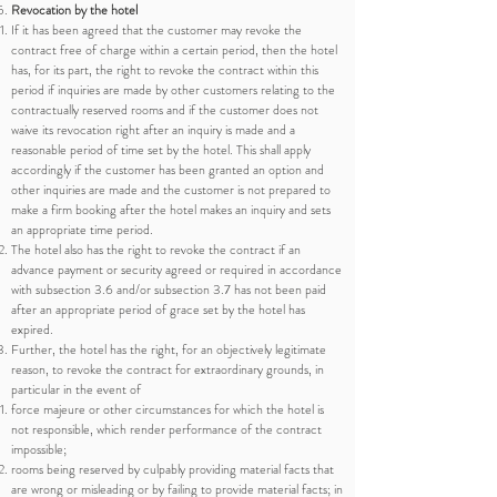
Revocation by the hotel
If it has been agreed that the customer may revoke the
contract free of charge within a certain period, then the hotel
has, for its part, the right to revoke the contract within this
period if inquiries are made by other customers relating to the
contractually reserved rooms and if the customer does not
waive its revocation right after an inquiry is made and a
reasonable period of time set by the hotel. This shall apply
accordingly if the customer has been granted an option and
other inquiries are made and the customer is not prepared to
make a firm booking after the hotel makes an inquiry and sets
an appropriate time period.
The hotel also has the right to revoke the contract if an
advance payment or security agreed or required in accordance
with subsection 3.6 and/or subsection 3.7 has not been paid
after an appropriate period of grace set by the hotel has
expired.
Further, the hotel has the right, for an objectively legitimate
reason, to revoke the contract for extraordinary grounds, in
particular in the event of
force majeure or other circumstances for which the hotel is
not responsible, which render performance of the contract
impossible;
rooms being reserved by culpably providing material facts that
are wrong or misleading or by failing to provide material facts; in