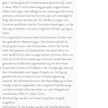
gleich. Weitergehende Schadensersatzansprüche sind, soweit
in dieser Ziffer 7 nicht anderweitig geregelt, ausgeschlossen.
Sollten Störungen oder Mängel an den Leistungen des Hotels
auftreten, wird das Hotel bei Kenntnis oder auf unverzügliche
Rüge des Kunden bemüht sein, für Abhilfe zu sorgen. Der
Kunde ist verpflichtet, das ihm Zumutbare beizutragen, um die
Störung zu beheben und einen möglichen Schaden gering zu
halten.
Für eingebrachte Sachen haftet das Hotel dem Kunden nach
den gesetzlichen Bestimmungen. Das Hotel empfiehlt die
Nutzung des Hotel- oder Zimmersafes. Sofern der Kunde
Geld, Wertpapiere und Kostbarkeiten mit einem Wert von
mehr als 800 Euro oder sonstige Sachen mit einem Wert von
mehr als 3.500 Euro einzubringen wünscht, bedarf dies einer
gesonderten Aufbewahrungsvereinbarung mit dem Hotel.
Soweit dem Kunden ein Stellplatz in der Hotelgarage oder auf
dem Hotelparkplatz, auch gegen Entgelt, zur Verfügung
gestellt wird, kommt dadurch kein Verwahrungsvertrag
zustande. Bei Abhandenkommen oder Beschädigung auf dem
Hotelgrundstück abgestellter oder rangierter Kraftfahrzeuge
und deren Inhalte haftet das Hotel nur nach Maßgabe der
vorstehenden Ziffer 7.1, Sätze 1 bis 4.
Weckaufträge werden vom Hotel mit größter Sorgfalt
ausgeführt.
Nachrichten für die Kunden werden mit Sorgfalt behandelt.