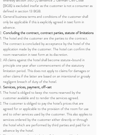
whereby section 540 (1) sentence 2 German Civil Code
(BGB) is excluded insofar as the customer is not a consumer as
defined in section 13 BGB.
General business terms and conditions of the customer shall
only be applicable if this is explicitly agreed in text form in
advance.
Concluding the contract, contract parties, statute of limitations
The hotel and the customer are the parties to the contract.
The contract is concluded by acceptance by the hotel of the
application made by the customer. The hotel can confirm the
room reservation in text form at its discretion.
All claims against the hotel shall become statute-bound in
principle one year after commencement of the statutory
limitation period. This does not apply to claims for damages or
other claims if the latter are based on an intentional or grossly
negligent breach of duty of the hotel.
Services, prices, payment, off-set
The hotel is obliged to keep the rooms reserved by the
customer available and to render the services agreed.
The customer is obliged to pay the hotel’s prices that are
agreed for or applicable to the provision of the room for use
and to other services used by the customer. This also applies to
services ordered by the customer either directly or through
the hotel which are performed by third parties and paid for in
advance by the hotel.