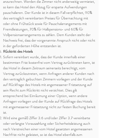
anzurechnen. Werden die Zimmer nicht anderweitig vermietet,
so kann das Hotel den Abzug für ersparte Aufwendungen
pauschalieren. Der Kunde ist in diesem Fall verpflichtet, 90%
des vertraglich vereinbarten Preises für Übernachtung mit
oder ohne Frühstück sowie für Pauschalarrangements mit
Fremdleistungen, 70% für Halbpensions- und 60% für
Vollpensionsarrangements zu zahlen. Dem Kunden steht der
Nachweis frei, dass der vorgenannte Anspruch nicht oder nicht
in der geforderten Höhe entstanden ist.
Rücktritt des Hotels
Sofern vereinbart wurde, dass der Kunde innerhalb einer
bestimmten Frist kostenfrei vom Vertrag zurücktreten kann, ist
das Hotel in diesem Zeitraum seinerseits berechtigt, vom
Vertrag zurückzutreten, wenn Anfragen anderer Kunden nach
den vertraglich gebuchten Zimmern vorliegen und der Kunde
auf Rückfrage des Hotels mit angemessener Fristsetzung auf
sein Recht zum Rücktritt nicht verzichtet. Dies gilt
entsprechend bei Einräumung einer Option, wenn andere
Anfragen vorliegen und der Kunde auf Rückfrage des Hotels
mit angemessener Fristsetzung nicht zur festen Buchung bereit
ist.
Wird eine gemäß Ziffer 3.6 und/oder Ziffer 3.7 vereinbarte
oder verlangte Vorauszahlung oder Sicherheitsleistung auch
nach Verstreichen einer vom Hotel gesetzten angemessenen
Nachfrist nicht geleistet, so ist das Hotel ebenfalls zum