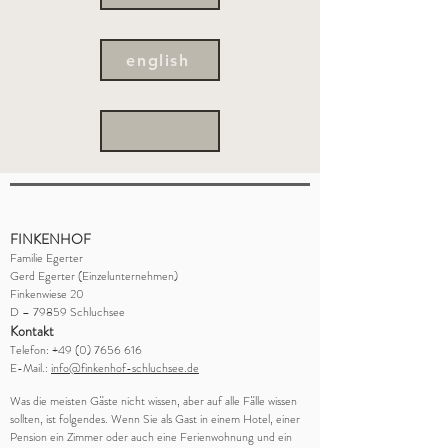
english
FINKENHOF
Familie Egerter
Gerd Egerter (Einzelunternehmen)
Finkenwiese 20
D – 79859 Schluchsee
Kontakt
Telefon:
+49 (0) 7656 616
E-Mail.:
info@finkenhof-schluchsee.de
Was die meisten Gäste nicht wissen, aber auf alle Fälle wissen
sollten, ist folgendes. Wenn Sie als Gast in einem Hotel, einer
Pension ein Zimmer oder auch eine Ferienwohnung und ein