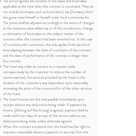
The prices agreed are inclusive of the taxes and local taxes
applicable at the time when the contract is concluded. They do
not include local taxes such as local visitor’s tax [Kurtaxe] which
the guest owes himself or herself under local community law.
The prices shall be adjusted accordingly in the event of changes
to the statutory value added tax or of the introduction, change
or elimination of local taxes on the subject matter of the
contract after the contract has been entered into. In the case
of contracts with consumers, this only applies if the period of
time elapsing between the date of conclusion of the contract
and the date of performance of the contract is longer than
four months.
The hotel may make its consent to a request made
retrospectively by the customer to reduce the number of
rooms reserved, the services provided by the hotel or the
duration of the customer’s stay dependent upon reasonably
increasing the price of the rooms and/or of the other services
of the hotel.
The hotel invoices are due and payable immediately upon
receipt without any deductions being made. If payment by
invoice [Zahlung auf Rechnung] is agreed, payment shall be
made within ten days of receipt of the invoice without any
deductions being made unless otherwise agreed.
When the contract is entered into, the hotel has the right to
request a reasonable advance payment or security from the