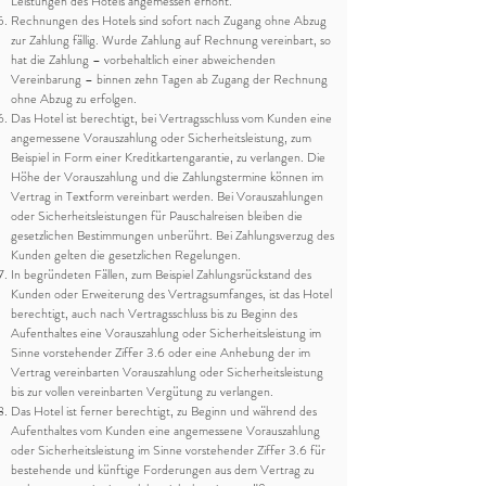
Leistungen des Hotels angemessen erhöht.
Rechnungen des Hotels sind sofort nach Zugang ohne Abzug
zur Zahlung fällig. Wurde Zahlung auf Rechnung vereinbart, so
hat die Zahlung – vorbehaltlich einer abweichenden
Vereinbarung – binnen zehn Tagen ab Zugang der Rechnung
ohne Abzug zu erfolgen.
Das Hotel ist berechtigt, bei Vertragsschluss vom Kunden eine
angemessene Vorauszahlung oder Sicherheitsleistung, zum
Beispiel in Form einer Kreditkartengarantie, zu verlangen. Die
Höhe der Vorauszahlung und die Zahlungstermine können im
Vertrag in Textform vereinbart werden. Bei Vorauszahlungen
oder Sicherheitsleistungen für Pauschalreisen bleiben die
gesetzlichen Bestimmungen unberührt. Bei Zahlungsverzug des
Kunden gelten die gesetzlichen Regelungen.
In begründeten Fällen, zum Beispiel Zahlungsrückstand des
Kunden oder Erweiterung des Vertragsumfanges, ist das Hotel
berechtigt, auch nach Vertragsschluss bis zu Beginn des
Aufenthaltes eine Vorauszahlung oder Sicherheitsleistung im
Sinne vorstehender Ziffer 3.6 oder eine Anhebung der im
Vertrag vereinbarten Vorauszahlung oder Sicherheitsleistung
bis zur vollen vereinbarten Vergütung zu verlangen.
Das Hotel ist ferner berechtigt, zu Beginn und während des
Aufenthaltes vom Kunden eine angemessene Vorauszahlung
oder Sicherheitsleistung im Sinne vorstehender Ziffer 3.6 für
bestehende und künftige Forderungen aus dem Vertrag zu