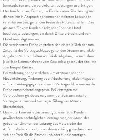
bereitzuhalten und die vereinbarten Leistungen zu erbringen.
Der Kunde ist verpflichtet, die für die Zimmerüberlassung und
die von ihm in Anspruch genommenen weiteren Leistungen
vereinbarten bzw. geltenden Preise des Hotels zu zahlen. Dies
gilt auch für vom Kunden direkt oder über das Hotel
beauftragte Leistungen, die durch Dritte erbracht und vom
Hotel verauslagt werden.
Die vereinbarten Preise verstehen sich einschließlich der zum
Zeitpunkt des Vertragsschlusses geltenden Steuern und lokalen
Abgaben. Nicht enthalten sind lokale Abgaben, die nach dem
jeweiligen Kommunalrecht vom Gast selbst geschuldet sind, wie
zum Beispiel Kurtaxe.
Bei Änderung der gesetzlichen Umsatzsteuer oder der
Neueinführung, Änderung oder Abschaffung lokaler Abgaben
auf den Leistungsgegenstand nach Vertragsschluss werden die
Preise entsprechend angepasst. Bei Verträgen mit
Verbrauchern gilt dieses nur, wenn der Zeitraum zwischen
Vertragsabschluss und Vertragserfüllung vier Monate
überschreitet.
Das Hotel kann seine Zustimmung zu einer vom Kunden
gewünschten nachträglichen Verringerung der Anzahl der
gebuchten Zimmer, der Leistung des Hotels oder der
Aufenthaltsdauer des Kunden davon abhängig machen, dass
sich der Preis für die Zimmer und/oder für die sonstigen