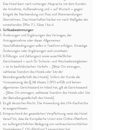
Das Hotel kann nach vorheriger Absprache mit dem Kunden
die Annahme, Aufbewahrung und – auf Wunsch – gegen
Entgelt die Nachsendung von Post und Warensendungen
übernehmen. Das Hotel haftet hierbei nur nach Maßgabe der
vorstehenden Ziffer 7.1, Sätze 1 bis 4.
Schlussbestimmungen
Änderungen und Ergänzungen des Vertrages, der
Antragsannahme oder dieser Allgemeinen
Geschäftsbedingungen sollen in Textform erfolgen. Einseitige
Änderungen oder Ergänzungen sind unwirksam.
Erfüllungs- und Zahlungsort sowie ausschließlicher
Gerichtsstand – auch für Scheck- und Wechselstreitigkeiten
– ist im kaufmännischen Verkehr … [Bitte Ort eintragen,
wahlweise Standort des Hotels oder Sitz der
Betreibergesellschaft des Hotels]. Sofern der Kunde die
Voraussetzung des § 38 Absatz 2 ZPO erfüllt und keinen
allgemeinen Gerichtsstand im Inland hat, gilt als Gerichtsstand
… [Bitte Ort eintragen, wahlweise Standort des Hotels oder Sitz
der Betreibergesellschaft des Hotels].
Es gilt deutsches Recht. Die Anwendung des UN-Kaufrechts
ist ausgeschlossen.
Entsprechend der gesetzlichen Verpflichtung weist das Hotel
darauf hin, dass die Europäische Union eine Online-Plattform
zur außergerichtlichen Beilegung von verbraucherrechtlichen
Streitigkeiten („OS-Plattform“) eingerichtet hat: