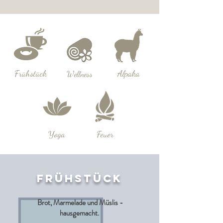
Frühstück
Alpaka
Wellness
Yoga
Feuer
FRÜHSTÜCK
Brot, Marmelade und Müslis -
hausgemacht.