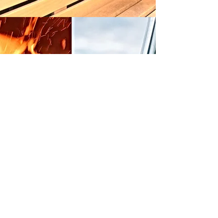
FEUER
„Grill an - Sorgen aus ! “
Unser Garten bietet Ihnen ebenso
verschiedene Oasen an.
Hier kann man entspannen
oder auch eine gemütliche Zeit am Grill
verbringen.
ANFRAGEN