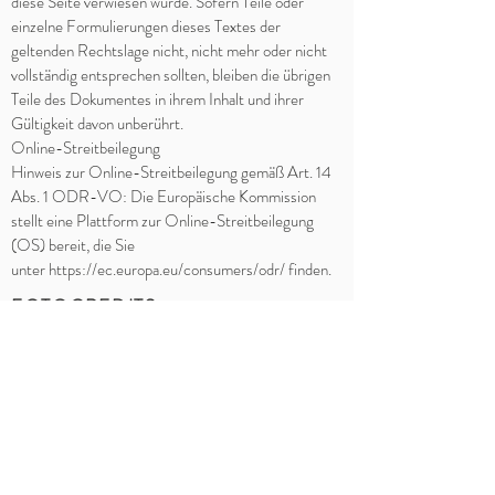
diese Seite verwiesen wurde. Sofern Teile oder
einzelne Formulierungen dieses Textes der
geltenden Rechtslage nicht, nicht mehr oder nicht
vollständig entsprechen sollten, bleiben die übrigen
Teile des Dokumentes in ihrem Inhalt und ihrer
Gültigkeit davon unberührt.
Online-Streitbeilegung
Hinweis zur Online-Streitbeilegung gemäß Art. 14
Abs. 1 ODR-VO: Die Europäische Kommission
stellt eine Plattform zur Online-Streitbeilegung
(OS) bereit, die Sie
unter https://ec.europa.eu/consumers/odr/ finden.
FOTOCREDITS:
Martin Balinger
Philipp Isele
Sabrina Egerter
WEBDESIGN:
Anna Lucke
Heiko Fritscher